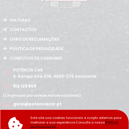
VIATURAS
CONTACTOS
LIVRO DE RECLAMAÇÕES
POLÍTICA DE PRIVACIDADE
CONFLITOS DE CONSUMO
POTÊNCIA CAR
R. Rampa Alta 436, 4600-275 Amarante
912 129 808
(Chamada para rede móvel nacional)
geral@potenciacar.pt
Segunda a Sábado
Este site usa cookies funcionais e scripts externos para
10:00h - 12:30h | 14h 19:30h
melhorar a sua experiência.Consulte a nossa
Política
Domingo
de Privacidade