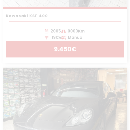
Kawasaki KSF 400
2005
0000Km
19Cv
Manual
9.450€