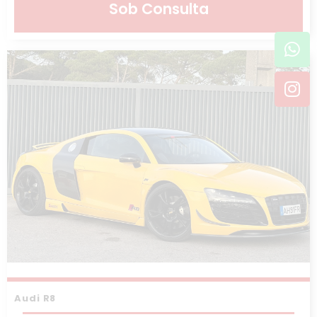
Sob Consulta
Wh
In
Audi R8