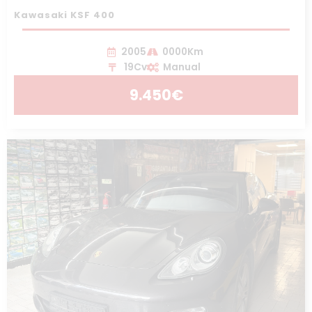
Kawasaki KSF 400
2005
0000Km
19Cv
Manual
9.450€