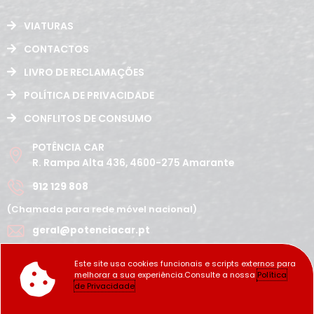
VIATURAS
CONTACTOS
LIVRO DE RECLAMAÇÕES
POLÍTICA DE PRIVACIDADE
CONFLITOS DE CONSUMO
POTÊNCIA CAR
R. Rampa Alta 436, 4600-275 Amarante
912 129 808
(Chamada para rede móvel nacional)
geral@potenciacar.pt
Segunda a Sábado
Este site usa cookies funcionais e scripts externos para
10:00h - 12:30h | 14h 19:30h
melhorar a sua experiência.Consulte a nossa
Política
Domingo
de Privacidade
Fechado