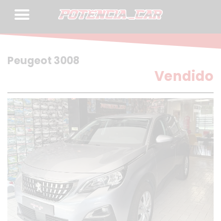
Skip
to
content
Peugeot 3008
Vendido