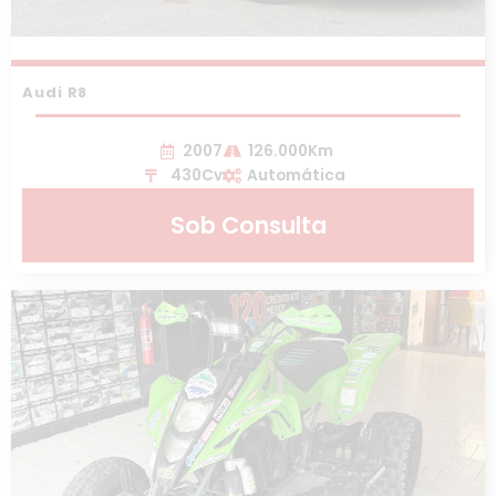
Audi R8
2007
126.000Km
430Cv
Automática
Sob Consulta