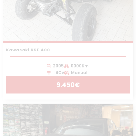
Kawasaki KSF 400
2005
0000Km
19Cv
Manual
9.450€