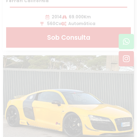
Ferrari California
2014
69.000Km
560Cv
Automática
Wh
In
Sob Consulta