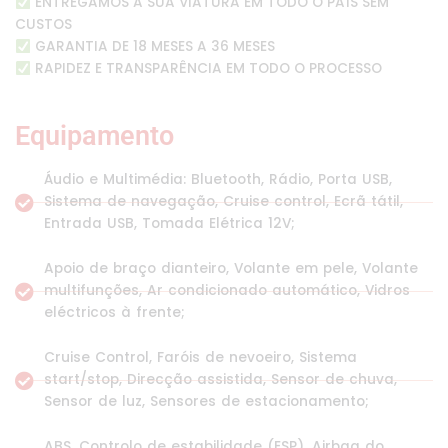
ENTREGAMOS A SUA VIATURA EM TODO O PAÍS SEM
CUSTOS
GARANTIA DE 18 MESES A 36 MESES
RAPIDEZ E TRANSPARÊNCIA EM TODO O PROCESSO
Equipamento
Áudio e Multimédia: Bluetooth, Rádio, Porta USB,
Sistema de navegação, Cruise control, Ecrã tátil,
Entrada USB, Tomada Elétrica 12V;
Apoio de braço dianteiro, Volante em pele, Volante
multifunções, Ar condicionado automático, Vidros
eléctricos à frente;
Cruise Control, Faróis de nevoeiro, Sistema
start/stop, Direcção assistida, Sensor de chuva,
Sensor de luz, Sensores de estacionamento;
ABS, Controlo de estabilidade (ESP), Airbag do