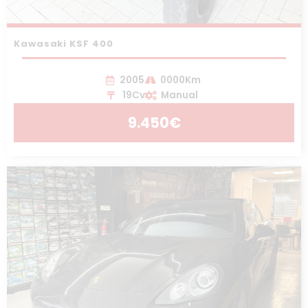
Kawasaki KSF 400
2005
0000Km
19Cv
Manual
9.450€