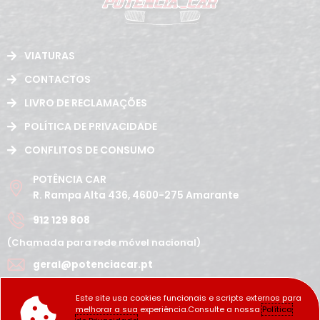
VIATURAS
CONTACTOS
LIVRO DE RECLAMAÇÕES
POLÍTICA DE PRIVACIDADE
CONFLITOS DE CONSUMO
POTÊNCIA CAR
R. Rampa Alta 436, 4600-275 Amarante
912 129 808
(Chamada para rede móvel nacional)
geral@potenciacar.pt
Segunda a Sábado
Este site usa cookies funcionais e scripts externos para
10:00h - 12:30h | 14h 19:30h
melhorar a sua experiência.Consulte a nossa
Política