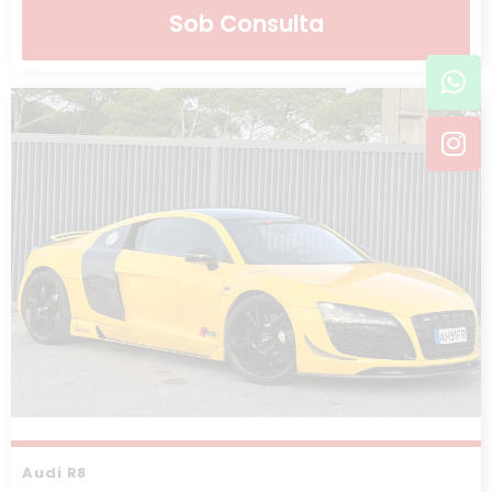
Sob Consulta
Wh
In
Audi R8