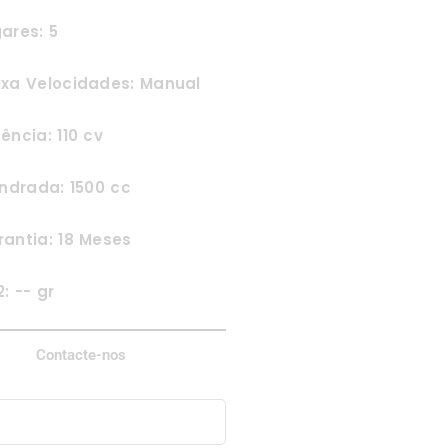
ares: 5
ixa Velocidades: Manual
ência: 110 cv
indrada: 1500 cc
antia: 18 Meses
: -- gr
Contacte-nos