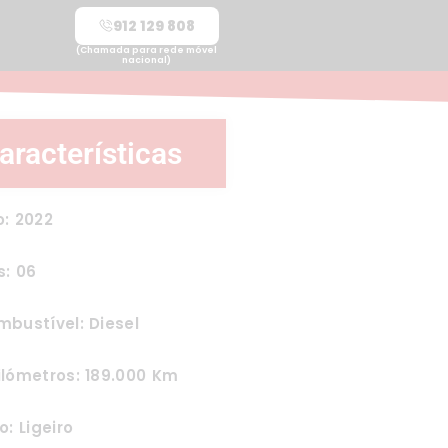
912 129 808
(Chamada para rede móvel
nacional)
aracterísticas
: 2022
s: 06
bustível: Diesel
lómetros: 189.000 Km
o: Ligeiro