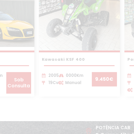
Kawasaki KSF 400
Po
Km
2005
0000Km
9.450€
Sob
19Cv
Manual
Consulta
POTÊNCIA CAR