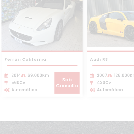
Ferrari California
Audi R8
2014
69.000Km
2007
126.000
Sob
560Cv
430Cv
Consulta
Automática
Automática