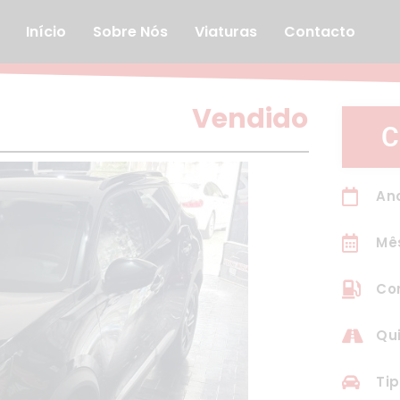
Início
Sobre Nós
Viaturas
Contacto
Vendido
C
Ano
Mê
Com
Qui
Tip