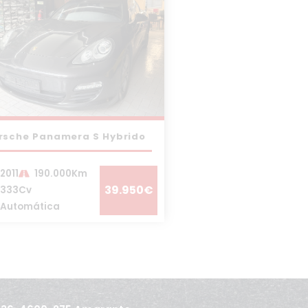
rsche Panamera S Hybrido
2011
190.000Km
39.950€
333Cv
Automática