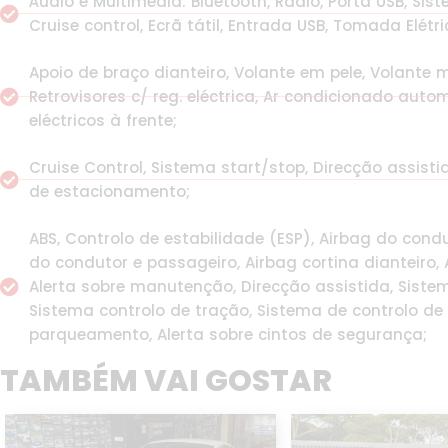
Áudio e Multimédia: Bluetooth, Rádio, Porta USB, S
Cruise control, Ecrã tátil, Entrada USB, Tomada Elétri
Apoio de braço dianteiro, Volante em pele, Volante m
Retrovisores c/ reg. eléctrica, Ar condicionado autom
eléctricos à frente;
Cruise Control, Sistema start/stop, Direcção assisti
de estacionamento;
ABS, Controlo de estabilidade (ESP), Airbag do condu
do condutor e passageiro, Airbag cortina dianteiro, A
Alerta sobre manutenção, Direcção assistida, Siste
Sistema controlo de tração, Sistema de controlo de
parqueamento, Alerta sobre cintos de segurança;
TAMBÉM VAI GOSTAR