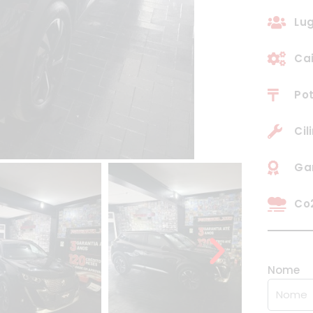
Lug
Ca
Pot
Cil
Gar
Co2
Nome