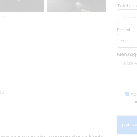
Telefon
Email
Mensa
OS
Ac