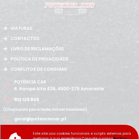
VIATURAS
CONTACTOS
LIVRO DE RECLAMAÇÕES
POLÍTICA DE PRIVACIDADE
CONFLITOS DE CONSUMO
POTÊNCIA CAR
R. Rampa Alta 436, 4600-275 Amarante
912 129 808
(Chamada para rede móvel nacional)
geral@potenciacar.pt
Segunda a Sábado
Este site usa cookies funcionais e scripts externos para
10:00h - 12:30h | 14h 19:30h
melhorar a sua experiência.Consulte a nossa
Política