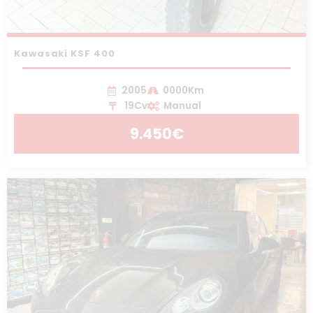
Kawasaki KSF 400
2005
0000Km
19Cv
Manual
9.450€