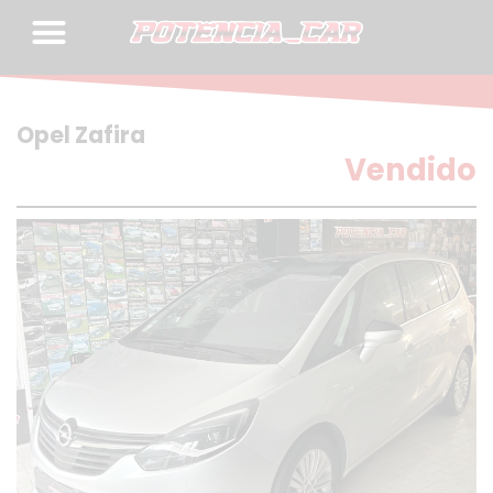
Skip
to
content
Opel Zafira
Vendido