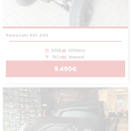
Kawasaki KSF 400
2005
0000Km
19Cv
Manual
9.450€