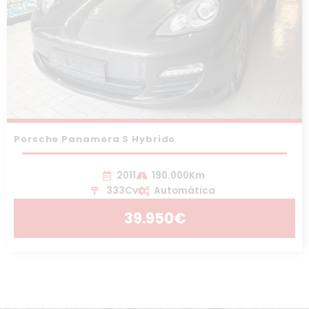
Porsche Panamera S Hybrido
2011
190.000Km
333Cv
Automática
39.950€