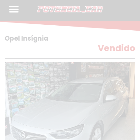
Skip
to
content
Opel Insígnia
Vendido