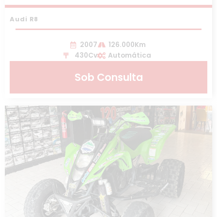
Audi R8
2007
126.000Km
430Cv
Automática
Sob Consulta