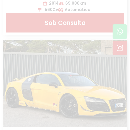
2014
69.000Km
560Cv
Automática
Sob Consulta
Wh
In