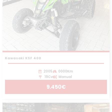
Kawasaki KSF 400
2005
0000Km
19Cv
Manual
9.450€