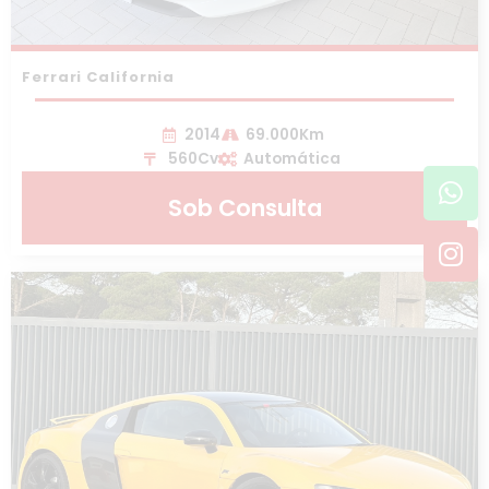
Ferrari California
2014
69.000Km
560Cv
Automática
Wh
In
Sob Consulta