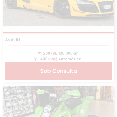
Audi R8
2007
126.000Km
430Cv
Automática
Sob Consulta