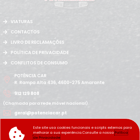
VIATURAS
CONTACTOS
LIVRO DE RECLAMAÇÕES
POLÍTICA DE PRIVACIDADE
CONFLITOS DE CONSUMO
POTÊNCIA CAR
R. Rampa Alta 436, 4600-275 Amarante
912 129 808
(Chamada para rede móvel nacional)
geral@potenciacar.pt
Segunda a Sábado
Este site usa cookies funcionais e scripts externos para
10:00h - 12:30h | 14h 19:30h
melhorar a sua experiência.Consulte a nossa
Política
Domingo
de Privacidade