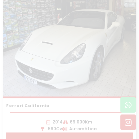
Wh
In
Ferrari California
2014
69.000Km
560Cv
Automática