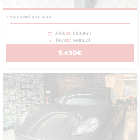
Kawasaki KSF 400
2005
0000Km
19Cv
Manual
9.450€