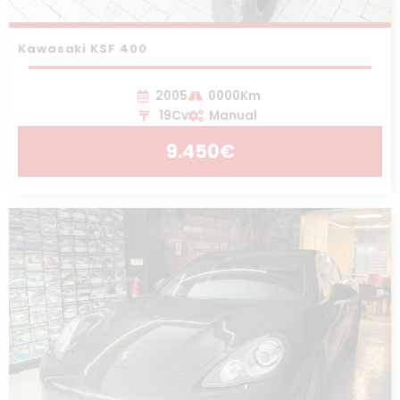
Kawasaki KSF 400
2005
0000Km
19Cv
Manual
9.450€