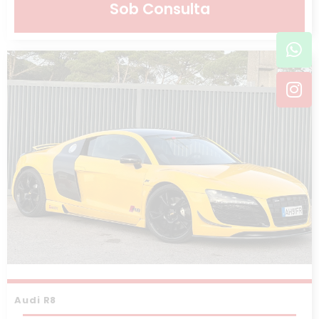
Sob Consulta
Wh
In
Audi R8