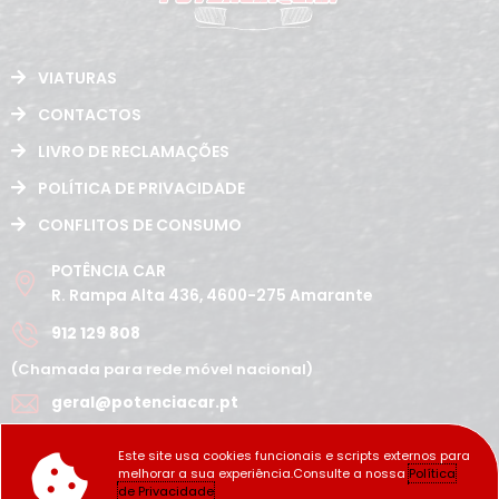
VIATURAS
CONTACTOS
LIVRO DE RECLAMAÇÕES
POLÍTICA DE PRIVACIDADE
CONFLITOS DE CONSUMO
POTÊNCIA CAR
R. Rampa Alta 436, 4600-275 Amarante
912 129 808
(Chamada para rede móvel nacional)
geral@potenciacar.pt
Segunda a Sábado
Este site usa cookies funcionais e scripts externos para
10:00h - 12:30h | 14h 19:30h
melhorar a sua experiência.Consulte a nossa
Política
Domingo
de Privacidade