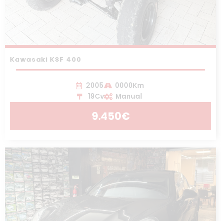
Kawasaki KSF 400
2005
0000Km
19Cv
Manual
9.450€