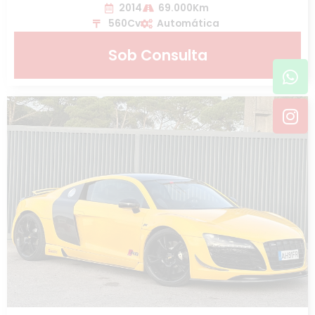
2014
69.000Km
560Cv
Automática
Sob Consulta
Wh
In