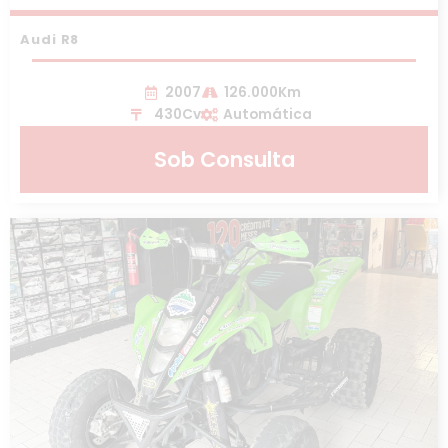
Audi R8
2007
126.000Km
430Cv
Automática
Sob Consulta