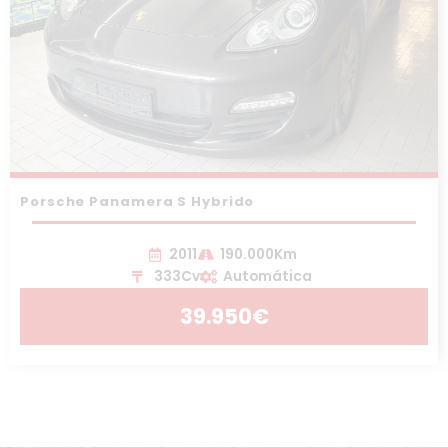
Porsche Panamera S Hybrido
2011
190.000Km
333Cv
Automática
39.950€