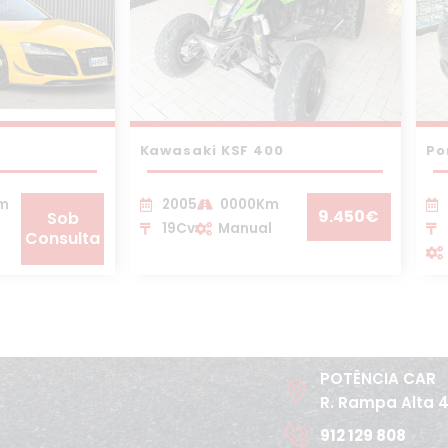
Kawasaki KSF 400
Po
Km
2005
0000Km
9.450€
Sob
19Cv
Manual
Consulta
POTÊNCIA CAR
R. Rampa Alta 
912 129 808