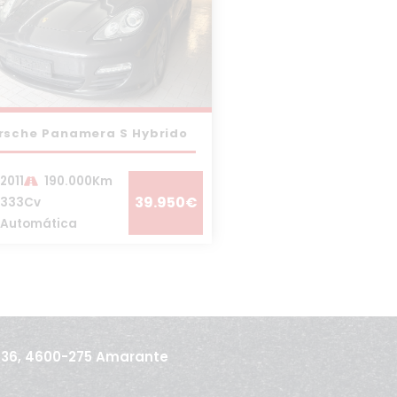
rsche Panamera S Hybrido
2011
190.000Km
39.950€
333Cv
Automática
436, 4600-275 Amarante