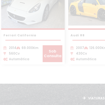
Ferrari California
Audi R8
2014
69.000Km
2007
126.000
Sob
560Cv
430Cv
Consulta
Automática
Automática
VIATURAS