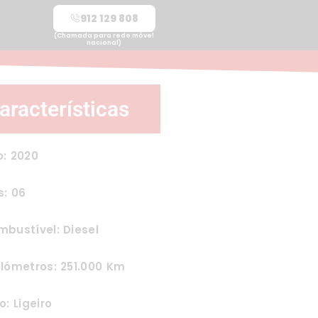
912 129 808
(Chamada para rede móvel
nacional)
aracterísticas
o: 2020
s: 06
bustível: Diesel
lómetros: 251.000 Km
o: Ligeiro