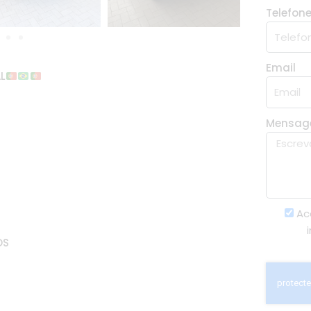
Telefon
Email
L
Mensa
Ac
OS