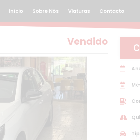
Início
Sobre Nós
Viaturas
Contacto
Vendido
C
An
Mê
Com
Qui
Tip