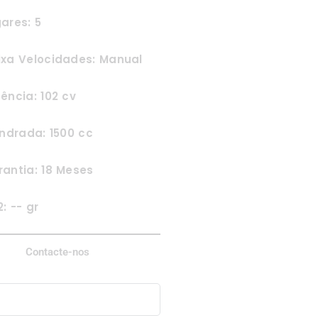
ares: 5
ixa Velocidades: Manual
ência: 102 cv
indrada: 1500 cc
antia: 18 Meses
: -- gr
Contacte-nos