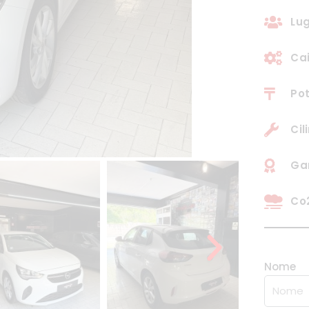
Lug
Ca
Pot
Cil
Gar
Co2
Nome