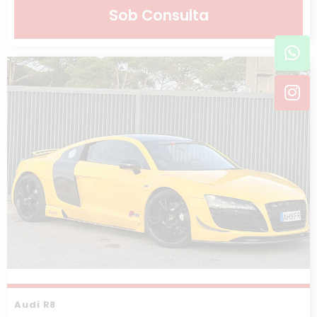
Sob Consulta
Wh
In
Audi R8