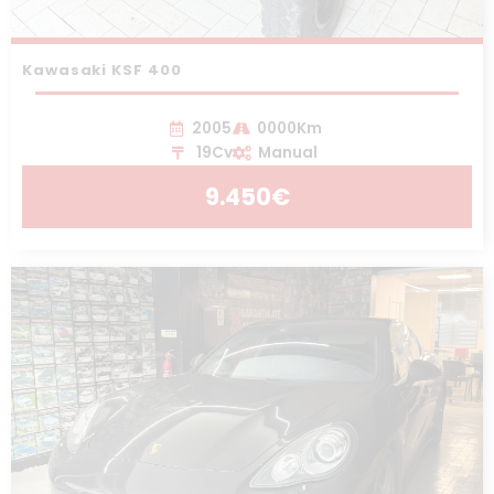
Kawasaki KSF 400
2005
0000Km
19Cv
Manual
9.450€