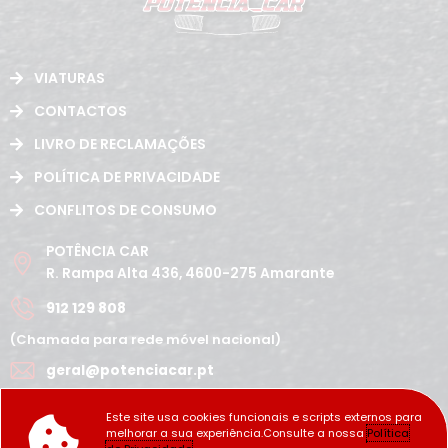
VIATURAS
CONTACTOS
LIVRO DE RECLAMAÇÕES
POLÍTICA DE PRIVACIDADE
CONFLITOS DE CONSUMO
POTÊNCIA CAR
R. Rampa Alta 436, 4600-275 Amarante
912 129 808
(Chamada para rede móvel nacional)
geral@potenciacar.pt
Segunda a Sábado
Este site usa cookies funcionais e scripts externos para
10:00h - 12:30h | 14h 19:30h
melhorar a sua experiência.Consulte a nossa
Política