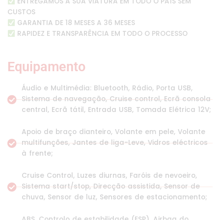
ENTREGAMOS A SUA VIATURA EM TODO O PAÍS SEM
CUSTOS
GARANTIA DE 18 MESES A 36 MESES
RAPIDEZ E TRANSPARÊNCIA EM TODO O PROCESSO
Equipamento
Áudio e Multimédia: Bluetooth, Rádio, Porta USB,
Sistema de navegação, Cruise control, Ecrã consola
central, Ecrã tátil, Entrada USB, Tomada Elétrica 12V;
Apoio de braço dianteiro, Volante em pele, Volante
multifunções, Jantes de liga-Leve, Vidros eléctricos
à frente;
Cruise Control, Luzes diurnas, Faróis de nevoeiro,
Sistema start/stop, Direcção assistida, Sensor de
chuva, Sensor de luz, Sensores de estacionamento;
ABS, Controlo de estabilidade (ESP), Airbag do