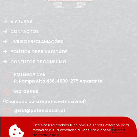
VIATURAS
CONTACTOS
LIVRO DE RECLAMAÇÕES
POLÍTICA DE PRIVACIDADE
CONFLITOS DE CONSUMO
POTÊNCIA CAR
R. Rampa Alta 436, 4600-275 Amarante
912 129 808
(Chamada para rede móvel nacional)
geral@potenciacar.pt
Segunda a Sábado
Este site usa cookies funcionais e scripts externos para
10:00h - 12:30h | 14h 19:30h
melhorar a sua experiência.Consulte a nossa
Política
Domingo
de Privacidade