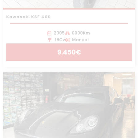
Kawasaki KSF 400
2005
0000Km
19Cv
Manual
9.450€