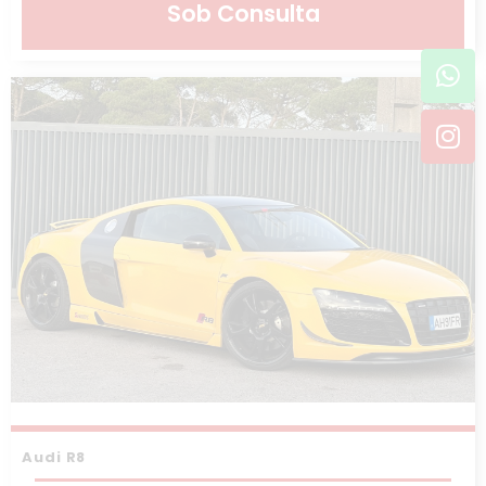
Sob Consulta
Wh
In
Audi R8