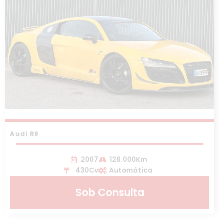
Audi R8
2007
126.000Km
430Cv
Automática
Sob Consulta