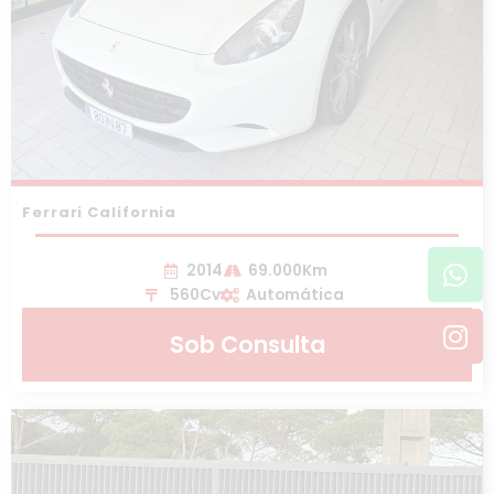
Ferrari California
Wh
In
2014
69.000Km
560Cv
Automática
Sob Consulta