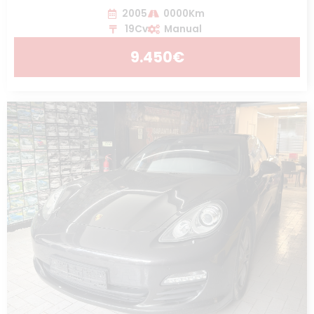
2005
0000Km
19Cv
Manual
9.450€