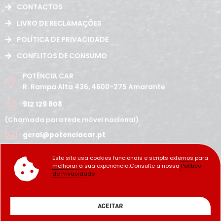
CONTACTOS
LIVRO DE RECLAMAÇÕES
POLÍTICA DE PRIVACIDADE
CONFLITOS DE CONSUMO
POTÊNCIA CAR
R. Rampa Alta 436, 4600-275 Amarante
912 129 808
(Chamada para rede móvel nacional)
geral@potenciacar.pt
Segunda a Sábado
Este site usa cookies funcionais e scripts externos para
10:00h - 12:30h | 14h 19:30h
melhorar a sua experiência.Consulte a nossa
Política
Domingo
de Privacidade
Fechado
Copyright Potência_Car ©2022
ACEITAR
Developed by: