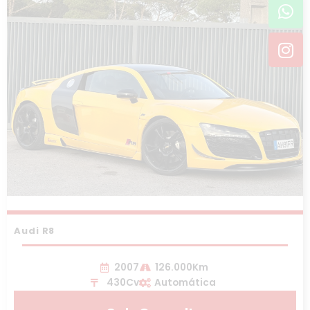
Wh
In
Audi R8
2007
126.000Km
430Cv
Automática