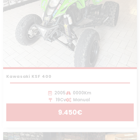
Kawasaki KSF 400
2005
0000Km
19Cv
Manual
9.450€