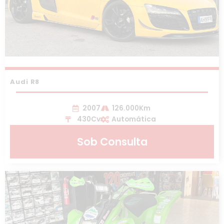
Audi R8
2007
126.000Km
430Cv
Automática
Sob Consulta