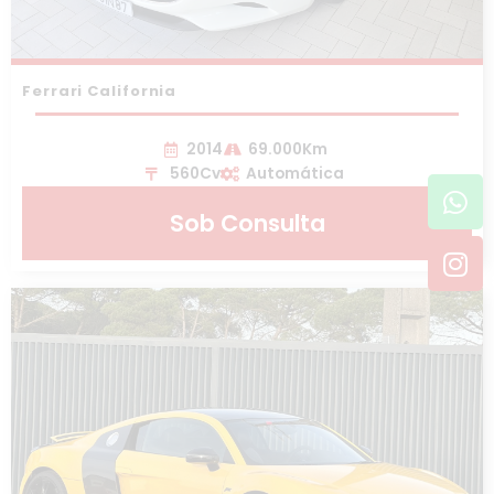
Ferrari California
2014
69.000Km
560Cv
Automática
Wh
In
Sob Consulta