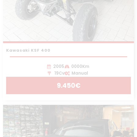
Kawasaki KSF 400
2005
0000Km
19Cv
Manual
9.450€