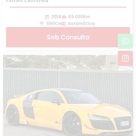
Ferrari California
2014
69.000Km
560Cv
Automática
Wh
In
Sob Consulta