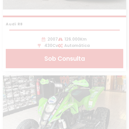
Audi R8
2007
126.000Km
430Cv
Automática
Sob Consulta