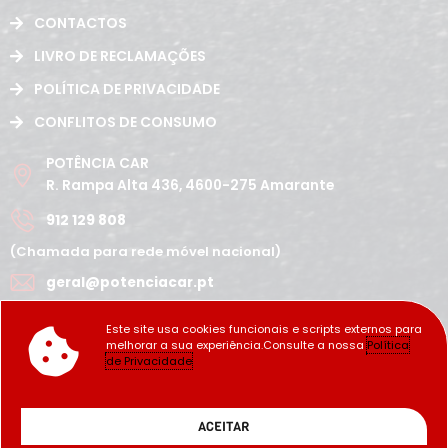
CONTACTOS
LIVRO DE RECLAMAÇÕES
POLÍTICA DE PRIVACIDADE
CONFLITOS DE CONSUMO
POTÊNCIA CAR
R. Rampa Alta 436, 4600-275 Amarante
912 129 808
(Chamada para rede móvel nacional)
geral@potenciacar.pt
Segunda a Sábado
Este site usa cookies funcionais e scripts externos para
10:00h - 12:30h | 14h 19:30h
melhorar a sua experiência.Consulte a nossa
Política
Domingo
de Privacidade
Fechado
Copyright Potência_Car ©2022
ACEITAR