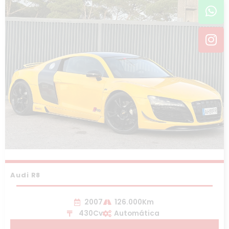
Wh
In
Audi R8
2007
126.000Km
430Cv
Automática