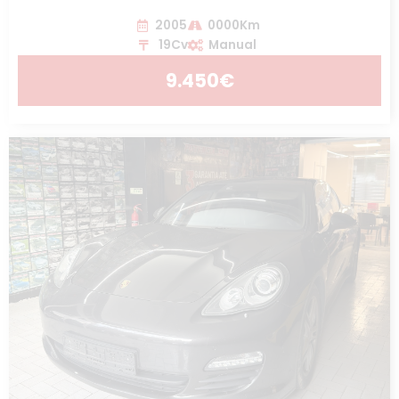
2005
0000Km
19Cv
Manual
9.450€