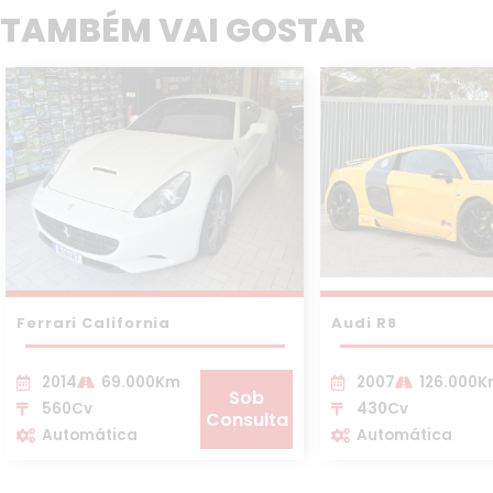
TAMBÉM VAI GOSTAR
Ferrari California
Audi R8
2014
69.000Km
2007
126.000
Sob
560Cv
430Cv
Consulta
Automática
Automática