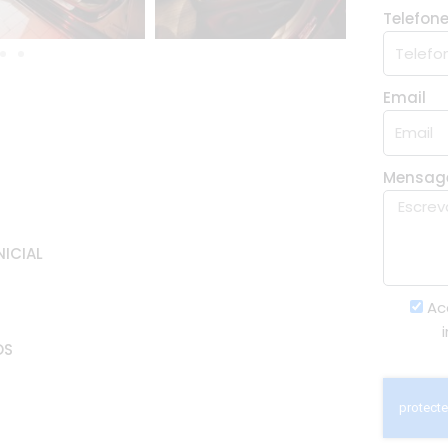
Telefon
Email
Mensa
NICIAL
Ac
OS