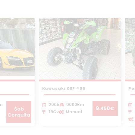
Kawasaki KSF 400
Po
Km
2005
0000Km
9.450€
Sob
19Cv
Manual
Consulta