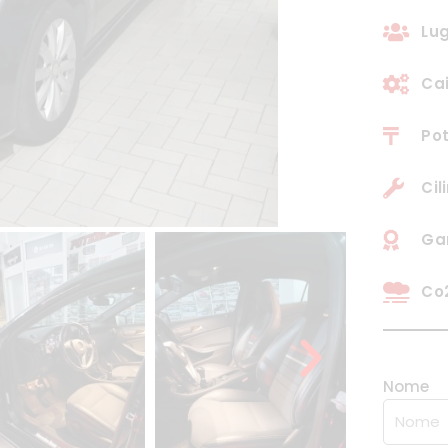
Lug
Ca
Pot
Cil
Ga
Co2
Nome