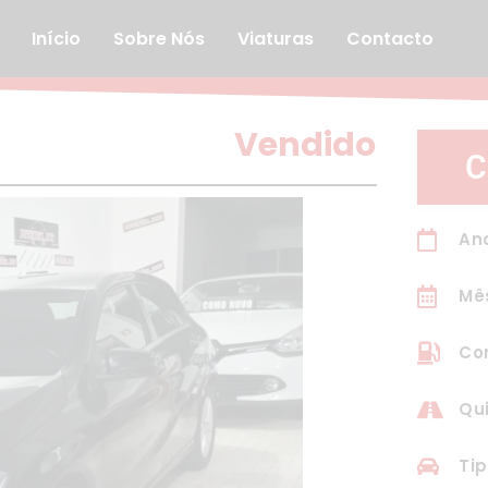
Início
Sobre Nós
Viaturas
Contacto
Vendido
C
Ano
Mê
Com
Qui
Tip