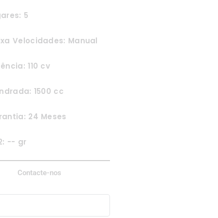
ares: 5
ixa Velocidades: Manual
ência: 110 cv
indrada: 1500 cc
rantia: 24 Meses
: -- gr
Contacte-nos