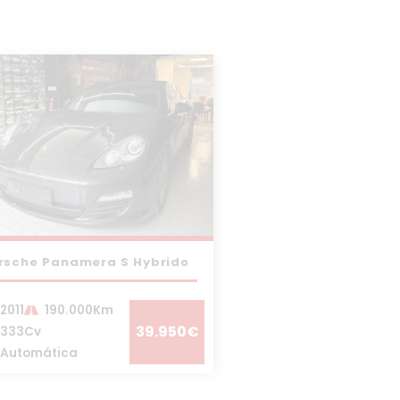
rsche Panamera S Hybrido
2011
190.000Km
39.950€
333Cv
Automática