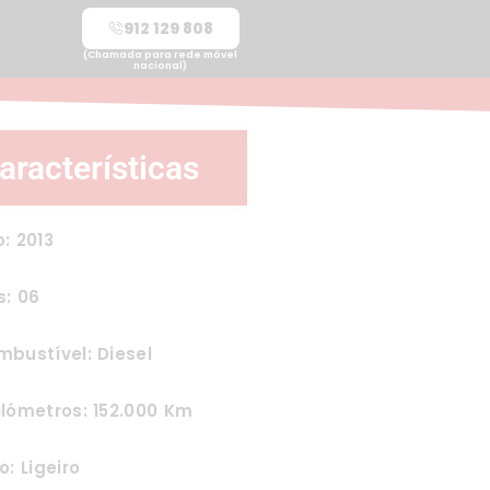
912 129 808
(Chamada para rede móvel
nacional)
aracterísticas
: 2013
s: 06
bustível: Diesel
lómetros: 152.000 Km
o: Ligeiro