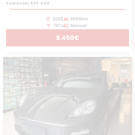
Kawasaki KSF 400
2005
0000Km
19Cv
Manual
9.450€