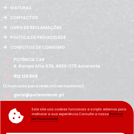
VIATURAS
CONTACTOS
LIVRO DE RECLAMAÇÕES
POLÍTICA DE PRIVACIDADE
CONFLITOS DE CONSUMO
POTÊNCIA CAR
R. Rampa Alta 436, 4600-275 Amarante
912 129 808
(Chamada para rede móvel nacional)
geral@potenciacar.pt
Segunda a Sábado
Este site usa cookies funcionais e scripts externos para
10:00h - 12:30h | 14h 19:30h
melhorar a sua experiência.Consulte a nossa
Política
Domingo
de Privacidade
Fechado