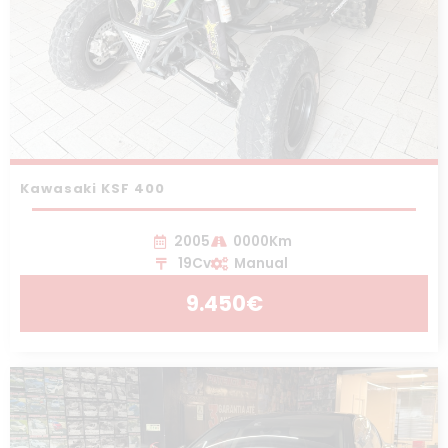
Kawasaki KSF 400
2005
0000Km
19Cv
Manual
9.450€