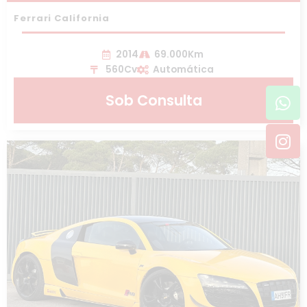
Ferrari California
2014
69.000Km
560Cv
Automática
Wh
In
Sob Consulta