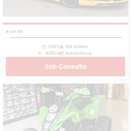
Audi R8
2007
126.000Km
430Cv
Automática
Sob Consulta