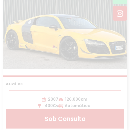
Audi R8
2007
126.000Km
430Cv
Automática
Sob Consulta