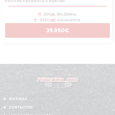
Porsche Panamera S Hybrido
2011
190.000Km
333Cv
Automática
39.950€
VIATURAS
CONTACTOS