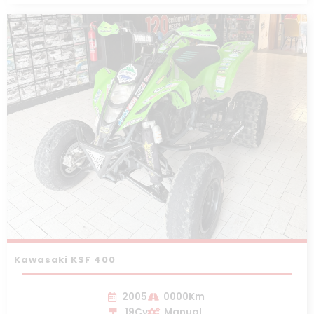
Kawasaki KSF 400
2005
0000Km
19Cv
Manual