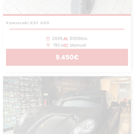
Kawasaki KSF 400
2005
0000Km
19Cv
Manual
9.450€