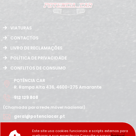
VIATURAS
CONTACTOS
LIVRO DE RECLAMAÇÕES
POLÍTICA DE PRIVACIDADE
CONFLITOS DE CONSUMO
POTÊNCIA CAR
R. Rampa Alta 436, 4600-275 Amarante
912 129 808
(Chamada para rede móvel nacional)
geral@potenciacar.pt
Segunda a Sábado
Este site usa cookies funcionais e scripts externos para
10:00h - 12:30h | 14h 19:30h
melhorar a sua experiência.Consulte a nossa
Política