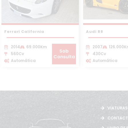
Ferrari California
Audi R8
2014
69.000Km
2007
126.000
Sob
560Cv
430Cv
Consulta
Automática
Automática
VIATURAS
CONTAC