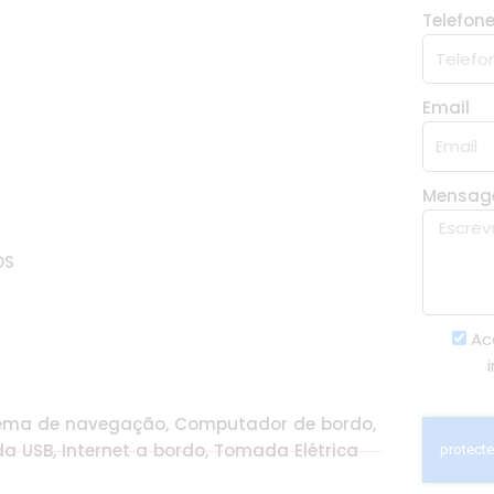
Telefon
Email
Mensa
OS
Ac
istema de navegação, Computador de bordo,
ada USB, Internet a bordo, Tomada Elétrica