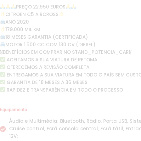
PREÇO 22.950 EUROS
CITROËN C5 AIRCROSS
ANO 2020
179.000 MIL KM
18 MESES GARANTIA (CERTIFICADA)
MOTOR 1.500 CC COM 130 CV (DIESEL)
🎖BENEFÍCIOS EM COMPRAR NO STAND_POTENCIA_CAR🎖
ACEITAMOS A SUA VIATURA DE RETOMA
OFERECEMOS A REVISÃO COMPLETA
ENTREGAMOS A SUA VIATURA EM TODO O PAÍS SEM CUST
GARANTIA DE 18 MESES A 36 MESES
RAPIDEZ E TRANSPARÊNCIA EM TODO O PROCESSO
Equipamento
Áudio e Multimédia: Bluetooth, Rádio, Porta USB, S
Cruise control, Ecrã consola central, Ecrã tátil, Entr
12V;