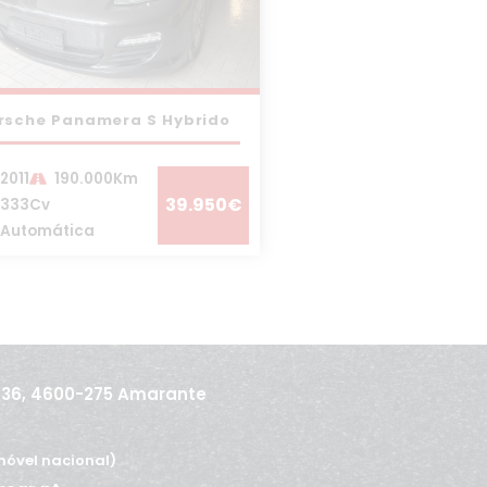
rsche Panamera S Hybrido
2011
190.000Km
39.950€
333Cv
Automática
436, 4600-275 Amarante
óvel nacional)