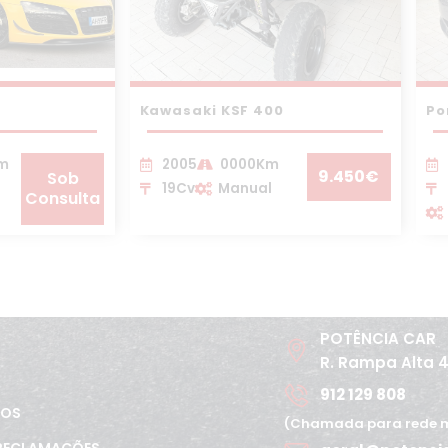
Kawasaki KSF 400
Po
Km
2005
0000Km
9.450€
Sob
19Cv
Manual
Consulta
POTÊNCIA CAR
R. Rampa Alta 
912 129 808
TOS
(Chamada para rede m