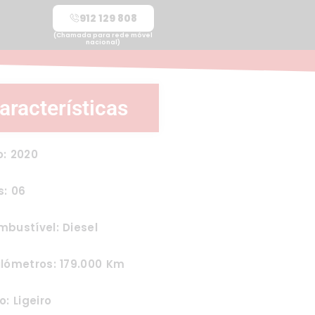
912 129 808
(Chamada para rede móvel
nacional)
aracterísticas
o: 2020
s: 06
bustível: Diesel
lómetros: 179.000 Km
o: Ligeiro