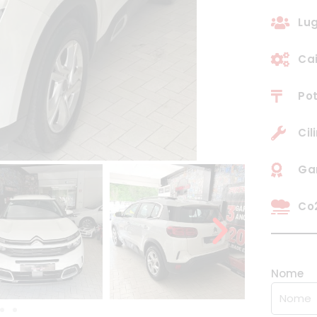
Lug
Ca
Pot
Cil
Gar
Co2
Nome