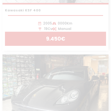
Kawasaki KSF 400
2005
0000Km
19Cv
Manual
9.450€