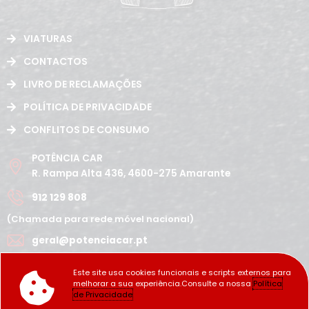
VIATURAS
CONTACTOS
LIVRO DE RECLAMAÇÕES
POLÍTICA DE PRIVACIDADE
CONFLITOS DE CONSUMO
POTÊNCIA CAR
R. Rampa Alta 436, 4600-275 Amarante
912 129 808
(Chamada para rede móvel nacional)
geral@potenciacar.pt
Segunda a Sábado
Este site usa cookies funcionais e scripts externos para
10:00h - 12:30h | 14h 19:30h
melhorar a sua experiência.Consulte a nossa
Política
Domingo
de Privacidade