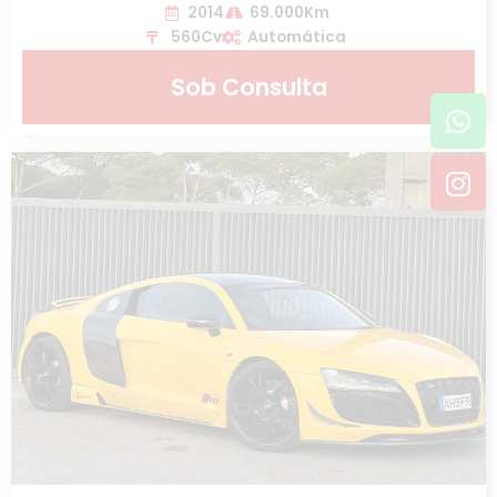
2014
69.000Km
560Cv
Automática
Sob Consulta
Wh
In