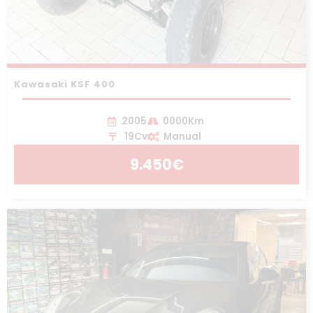
Kawasaki KSF 400
2005
0000Km
19Cv
Manual
9.450€