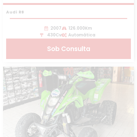
Audi R8
2007
126.000Km
430Cv
Automática
Sob Consulta