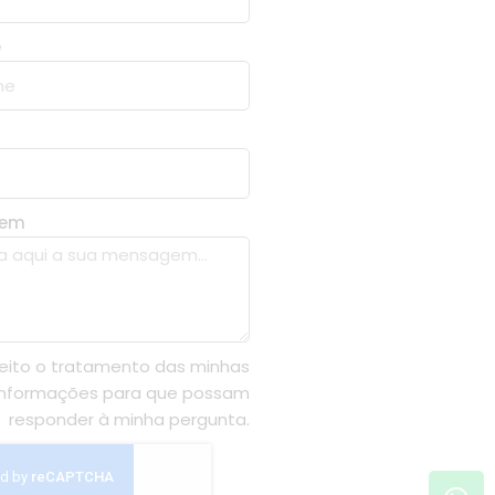
e
gem
eito o tratamento das minhas
informações para que possam
responder à minha pergunta.
Wh
In