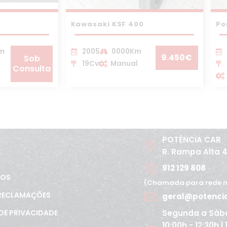
Kawasaki KSF 400
Po
Km
2005
0000Km
9.450€
Sob
19Cv
Manual
Consulta
POTÊNCIA CAR
R. Rampa Alta 
912 129 808
TOS
(Chamada para rede m
 RECLAMAÇÕES
geral@potenci
Segunda a Sáb
 DE PRIVACIDADE
10:00h - 12:30h |