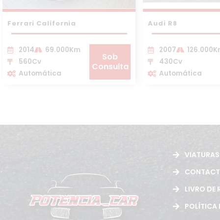
Ferrari California
Audi R8
2014
69.000Km
2007
126.000
Sob
560Cv
430Cv
Consulta
Automática
Automática
VIATURAS
CONTAC
LIVRO DE
POLÍTICA