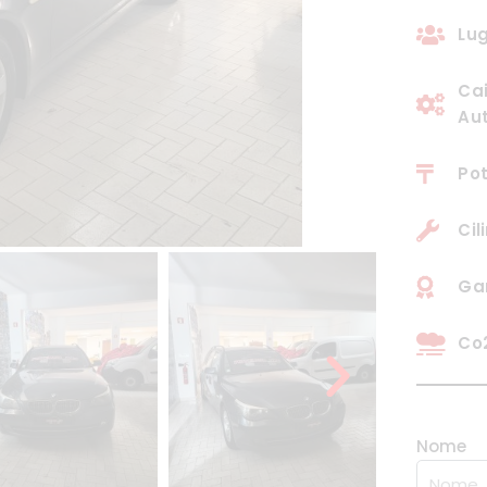
Lug
Ca
Au
Pot
Cil
Ga
Co2
Nome