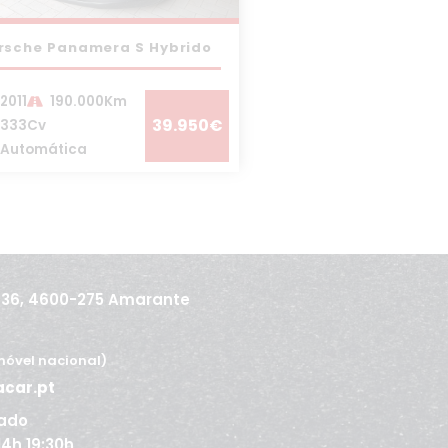
rsche Panamera S Hybrido
2011
190.000Km
39.950€
333Cv
Automática
436, 4600-275 Amarante
óvel nacional)
acar.pt
ado
 14h 19:30h