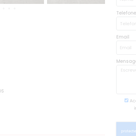
Telefon
Email
Mensa
OS
Ac