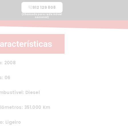
912 129 808
(Chamada para rede móvel
nacional)
aracterísticas
o: 2008
s: 06
bustível: Diesel
lómetros: 351.000 Km
o: Ligeiro