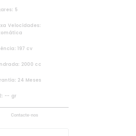
ares: 5
ixa Velocidades:
tomática
ência: 197 cv
indrada: 2000 cc
rantia: 24 Meses
: -- gr
Contacte-nos