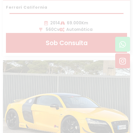
Ferrari California
2014
69.000Km
560Cv
Automática
Wh
In
Sob Consulta