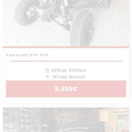
Kawasaki KSF 400
2005
0000Km
19Cv
Manual
9.450€