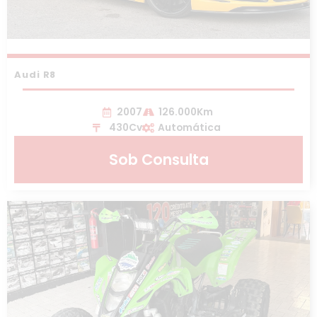
Audi R8
2007
126.000Km
430Cv
Automática
Sob Consulta