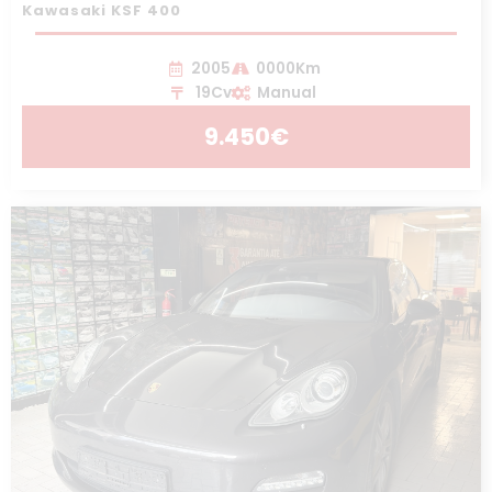
Kawasaki KSF 400
2005
0000Km
19Cv
Manual
9.450€