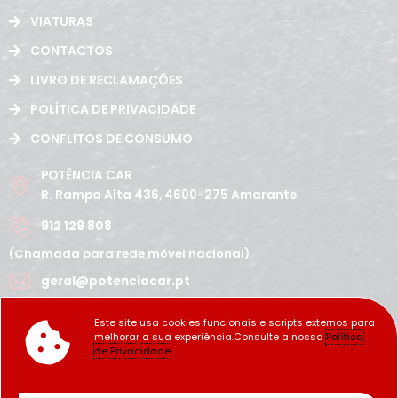
VIATURAS
CONTACTOS
LIVRO DE RECLAMAÇÕES
POLÍTICA DE PRIVACIDADE
CONFLITOS DE CONSUMO
POTÊNCIA CAR
R. Rampa Alta 436, 4600-275 Amarante
912 129 808
(Chamada para rede móvel nacional)
geral@potenciacar.pt
Segunda a Sábado
Este site usa cookies funcionais e scripts externos para
10:00h - 12:30h | 14h 19:30h
melhorar a sua experiência.Consulte a nossa
Política
Domingo
de Privacidade
Fechado