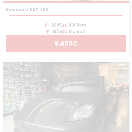
Kawasaki KSF 400
2005
0000Km
19Cv
Manual
9.450€