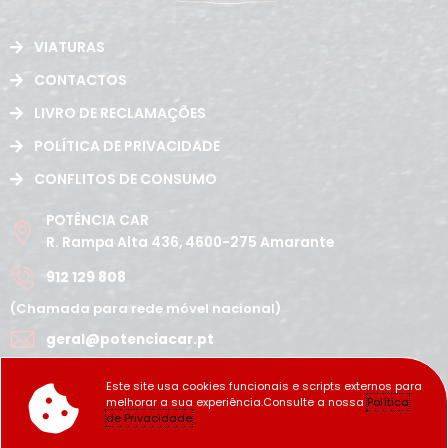
VIATURAS
CONTACTOS
LIVRO DE RECLAMAÇÕES
POLÍTICA DE PRIVACIDADE
CONFLITOS DE CONSUMO
POTÊNCIA CAR
R. Rampa Alta 436, 4600-275 Amarante
912 129 808
(Chamada para rede móvel nacional)
geral@potenciacar.pt
Segunda a Sábado
Este site usa cookies funcionais e scripts externos para
10:00h - 12:30h | 14h 19:30h
melhorar a sua experiência.Consulte a nossa
Política
Domingo
de Privacidade
Fechado