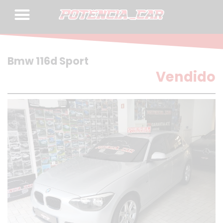
Skip
to
content
Bmw 116d Sport
Vendido