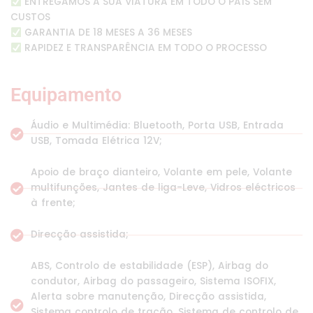
ENTREGAMOS A SUA VIATURA EM TODO O PAÍS SEM
CUSTOS
GARANTIA DE 18 MESES A 36 MESES
RAPIDEZ E TRANSPARÊNCIA EM TODO O PROCESSO
Equipamento
Áudio e Multimédia: Bluetooth, Porta USB, Entrada
USB, Tomada Elétrica 12V;
Apoio de braço dianteiro, Volante em pele, Volante
multifunções, Jantes de liga-Leve, Vidros eléctricos
à frente;
Direcção assistida;
ABS, Controlo de estabilidade (ESP), Airbag do
condutor, Airbag do passageiro, Sistema ISOFIX,
Alerta sobre manutenção, Direcção assistida,
Sistema controlo de tração, Sistema de controlo de