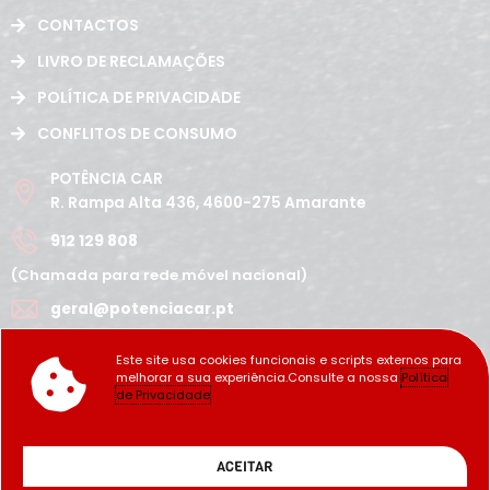
CONTACTOS
LIVRO DE RECLAMAÇÕES
POLÍTICA DE PRIVACIDADE
CONFLITOS DE CONSUMO
POTÊNCIA CAR
R. Rampa Alta 436, 4600-275 Amarante
912 129 808
(Chamada para rede móvel nacional)
geral@potenciacar.pt
Segunda a Sábado
Este site usa cookies funcionais e scripts externos para
10:00h - 12:30h | 14h 19:30h
melhorar a sua experiência.Consulte a nossa
Política
Domingo
de Privacidade
Fechado
Copyright Potência_Car ©2022
ACEITAR