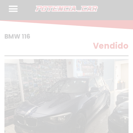
Skip
to
content
BMW 116
Vendido