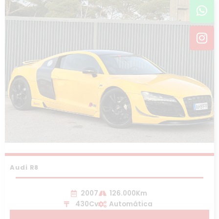
Wh
In
Audi R8
2007
126.000Km
430Cv
Automática