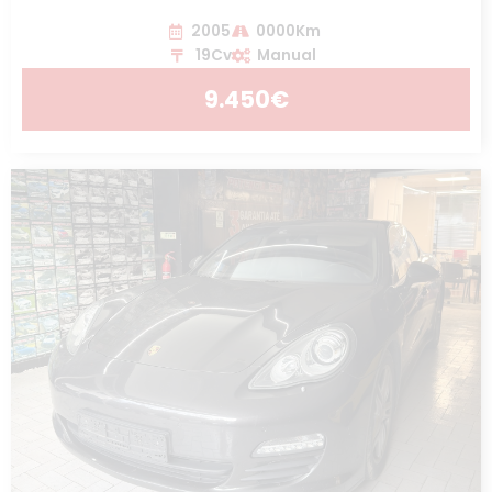
2005
0000Km
19Cv
Manual
9.450€