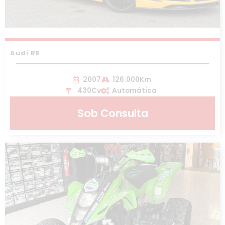
Audi R8
2007
126.000Km
430Cv
Automática
Sob Consulta