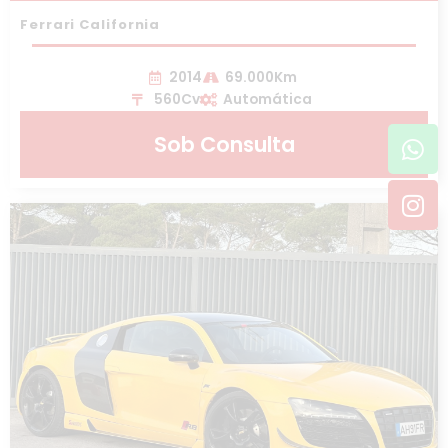
Ferrari California
2014
69.000Km
560Cv
Automática
Wh
In
Sob Consulta