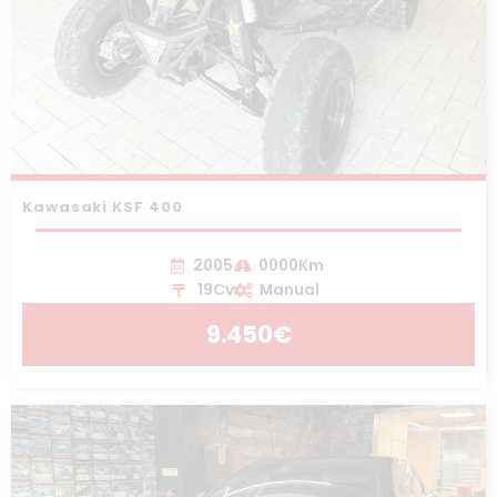
Kawasaki KSF 400
2005
0000Km
19Cv
Manual
9.450€