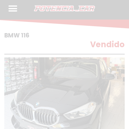
Skip
to
content
BMW 116
Vendido