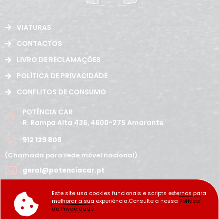
VIATURAS
CONTACTOS
LIVRO DE RECLAMAÇÕES
POLÍTICA DE PRIVACIDADE
CONFLITOS DE CONSUMO
POTÊNCIA CAR
R. Rampa Alta 436, 4600-275 Amarante
912 129 808
(Chamada para rede móvel nacional)
geral@potenciacar.pt
Segunda a Sábado
Este site usa cookies funcionais e scripts externos para
10:00h - 12:30h | 14h 19:30h
melhorar a sua experiência.Consulte a nossa
Política
Domingo
de Privacidade