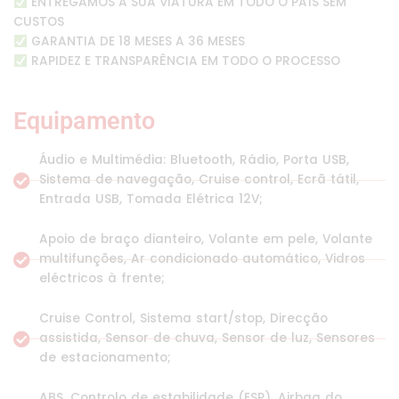
ENTREGAMOS A SUA VIATURA EM TODO O PAÍS SEM
CUSTOS
GARANTIA DE 18 MESES A 36 MESES
RAPIDEZ E TRANSPARÊNCIA EM TODO O PROCESSO
Equipamento
Áudio e Multimédia: Bluetooth, Rádio, Porta USB,
Sistema de navegação, Cruise control, Ecrã tátil,
Entrada USB, Tomada Elétrica 12V;
Apoio de braço dianteiro, Volante em pele, Volante
multifunções, Ar condicionado automático, Vidros
eléctricos à frente;
Cruise Control, Sistema start/stop, Direcção
assistida, Sensor de chuva, Sensor de luz, Sensores
de estacionamento;
ABS, Controlo de estabilidade (ESP), Airbag do