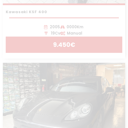
Kawasaki KSF 400
2005
0000Km
19Cv
Manual
9.450€