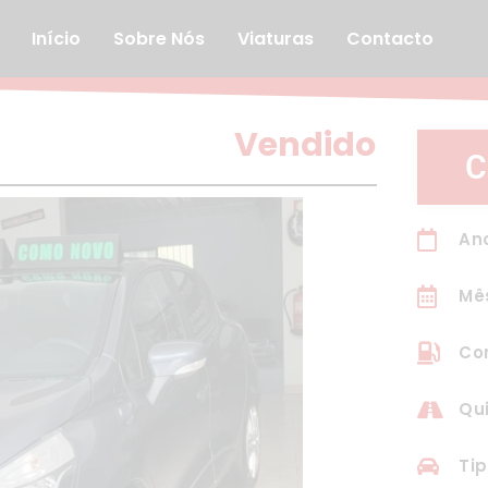
Início
Sobre Nós
Viaturas
Contacto
Vendido
C
An
Mê
Co
Qui
Tip