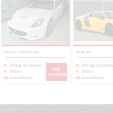
Ferrari California
Audi R8
2014
69.000Km
2007
126.000
Sob
560Cv
430Cv
Consulta
Automática
Automática