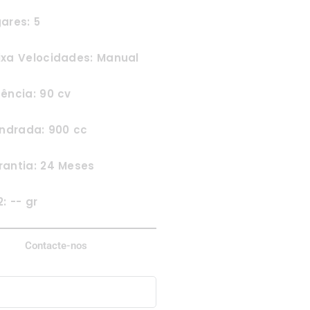
ares: 5
ixa Velocidades: Manual
ência: 90 cv
indrada: 900 cc
rantia: 24 Meses
: -- gr
Contacte-nos