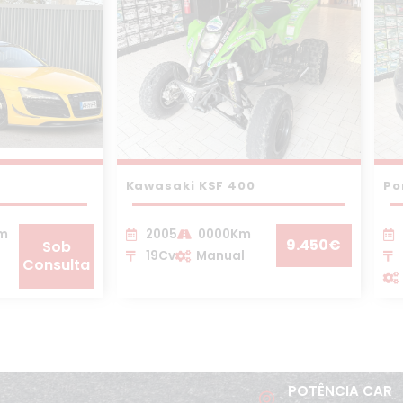
Kawasaki KSF 400
Po
Km
2005
0000Km
9.450€
Sob
19Cv
Manual
Consulta
POTÊNCIA CAR