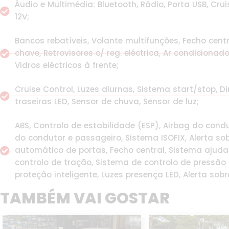
Áudio e Multimédia: Bluetooth, Rádio, Porta USB, Cru
12V;
Bancos rebatíveis, Volante multifunções, Fecho cen
chave, Retrovisores c/ reg. eléctrica, Ar condicionad
Vidros eléctricos à frente;
Cruise Control, Luzes diurnas, Sistema start/stop, D
traseiras LED, Sensor de chuva, Sensor de luz;
ABS, Controlo de estabilidade (ESP), Airbag do condu
do condutor e passageiro, Sistema ISOFIX, Alerta so
automático de portas, Fecho central, Sistema ajud
controlo de tração, Sistema de controlo de pressão
proteção inteligente, Luzes presença LED, Alerta sob
TAMBÉM VAI GOSTAR