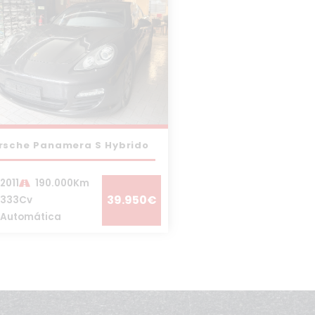
rsche Panamera S Hybrido
2011
190.000Km
39.950€
333Cv
Automática