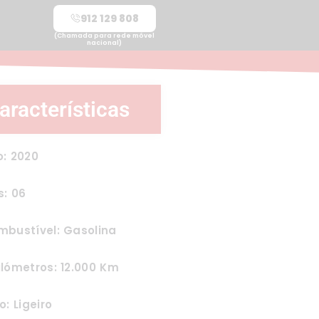
912 129 808
(Chamada para rede móvel
nacional)
aracterísticas
o: 2020
s: 06
mbustível: Gasolina
lómetros: 12.000 Km
o: Ligeiro