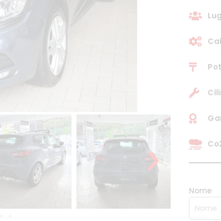
Lug
Ca
Pot
Cil
Ga
Co2
Nome