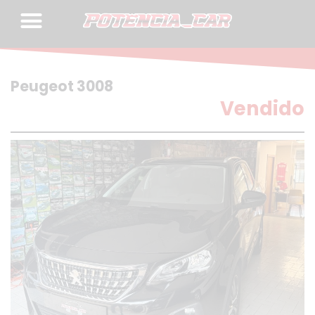
Skip
to
content
Peugeot 3008
Vendido