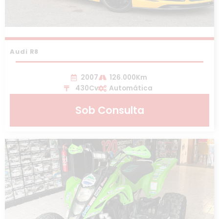
Audi R8
2007
126.000Km
430Cv
Automática
Sob Consulta