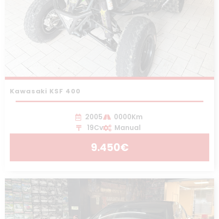
Kawasaki KSF 400
2005
0000Km
19Cv
Manual
9.450€