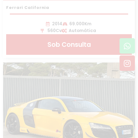
Ferrari California
2014
69.000Km
560Cv
Automática
Wh
In
Sob Consulta