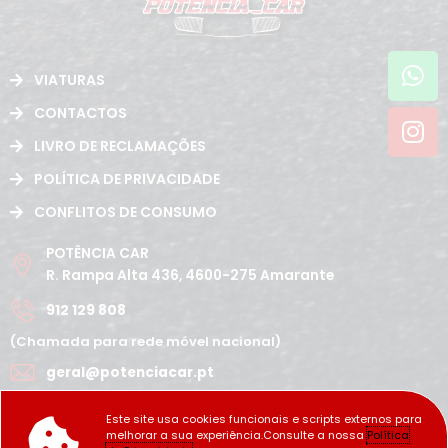
Wh
In
VIATURAS
CONTACTOS
LIVRO DE RECLAMAÇÕES
POLÍTICA DE PRIVACIDADE
CONFLITOS DE CONSUMO
POTÊNCIA CAR
R. Rampa Alta 436, 4600-275 Amarante
912 129 808
(Chamada para rede móvel nacional)
geral@potenciacar.pt
Segunda a Sábado
Este site usa cookies funcionais e scripts externos para
10:00h - 12:30h | 14h 19:30h
melhorar a sua experiência.Consulte a nossa
Política